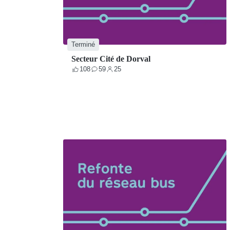
Terminé
Secteur Cité de Dorval
108
59
25
Votes
Contributions
Participants