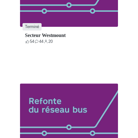
Terminé
Secteur Westmount
54
44
20
Votes
Contributions
Participants