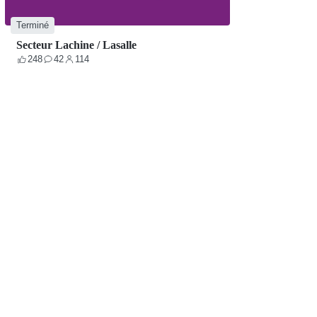
Terminé
Secteur Lachine / Lasalle
248
42
114
Votes
Contributions
Participants