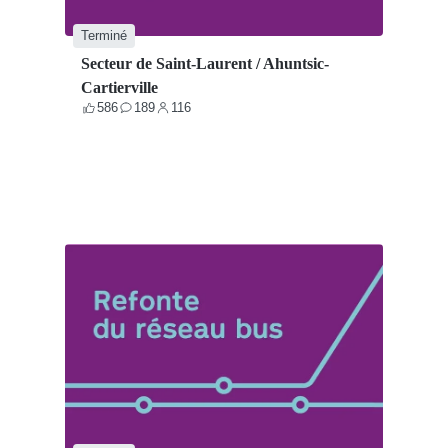
Terminé
Secteur de Saint-Laurent / Ahuntsic-
Cartierville
586
189
116
Votes
Contributions
Participants