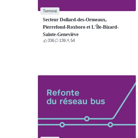
Terminé
Secteur Dollard-des-Ormeaux,
Pierrefond-Roxboro et L'Île-Bizard-
Sainte-Geneviève
336
139
54
Votes
Contributions
Participants