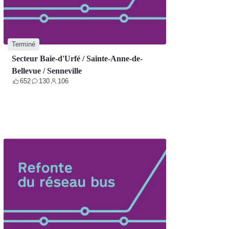
Terminé
Secteur Baie-d'Urfé / Sainte-Anne-de-
Bellevue / Senneville
652
130
106
Votes
Contributions
Participants